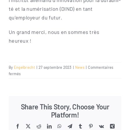
l’In­sti­tut alle­mand d’in­no­va­ti­on pour la dura­bi­li­
té et la numé­ri­sa­ti­on (DIND) en tant
qu’employeur du futur.
Un grand mer­ci, nous en som­mes très
heureux !
By
Engelbrecht
|
27 septembre 2023
|
News
|
Commentaires
sur
fermés
Employeur
du futur
Share This Story, Choose Your
Platform!
Facebook
X
Reddit
LinkedIn
WhatsApp
Telegram
Tumblr
Pinterest
Vk
Xing