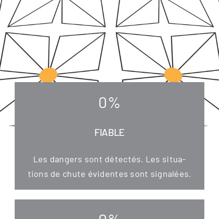
0
%
FIABLE
Les dan­gers sont détec­tés. Les situa­
tions de chu­te évi­den­tes sont signalées.
0
%