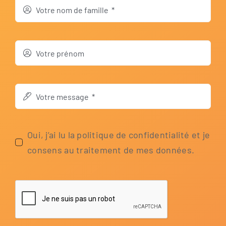
Oui, j’ai lu la poli­tique de con­fi­den­tia­li­té et je
con­sens au trai­te­ment de mes données.