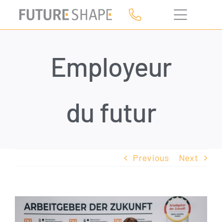
Skip
to
content
Employeur
du futur
Previous
Next
View
Larger