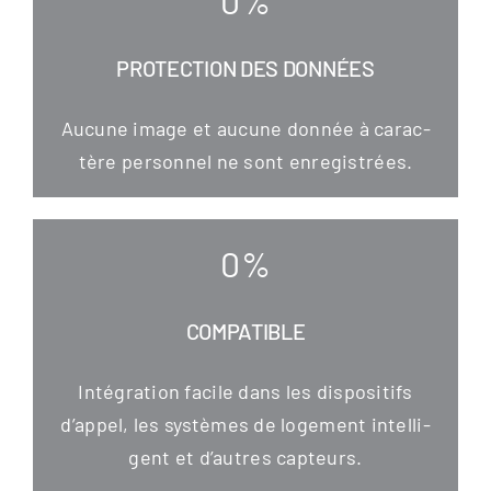
PROTECTION DES DONNÉES
Aucu­ne image et aucu­ne don­née à carac­
tère per­son­nel ne sont enregistrées.
0
%
COMPATIBLE
Inté­gra­ti­on faci­le dans les dis­po­si­tifs
d’appel, les sys­tè­mes de loge­ment intel­li­
gent et d’autres capteurs.