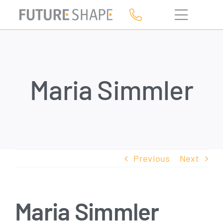
Skip
to
content
Maria Simmler
Previous
Next
Maria Simmler