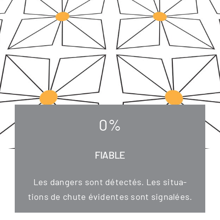
0
%
FIABLE
Les dan­gers sont détec­tés. Les situa­
tions de chu­te évi­den­tes sont signalées.