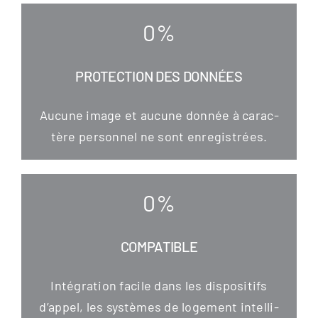
0
%
PROTECTION DES DONNÉES
Aucu­ne image et aucu­ne don­née à carac­
tère per­son­nel ne sont enregistrées.
0
%
COMPATIBLE
Inté­gra­ti­on faci­le dans les dis­po­si­tifs
d’appel, les sys­tè­mes de loge­ment intel­li­