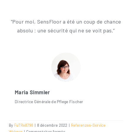
“Pour moi, Sen­s­Flo­or a été un coup de chan­ce
abso­lu : une sécu­ri­té qui ne se voit pas.”
Maria Simm­ler
Direc­tri­ce Géné­ra­le de Pfle­ge Fischer
By
FuTRe8798
|
8 décembre 2022
|
Referenzen-Service
sur
Wohnen
|
Commentaires fermés