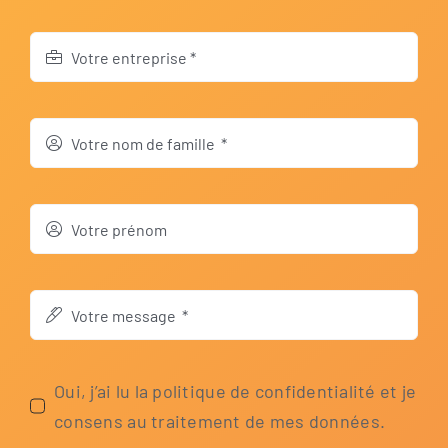
Oui, j’ai lu la poli­tique de con­fi­den­tia­li­té et je
con­sens au trai­te­ment de mes données.