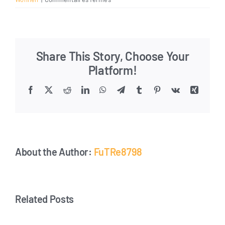
Maria
Simmler
Share This Story, Choose Your
Platform!
Facebook
X
Reddit
LinkedIn
WhatsApp
Telegram
Tumblr
Pinterest
Vk
Xing
Email
About the Author:
FuTRe8798
Related Posts