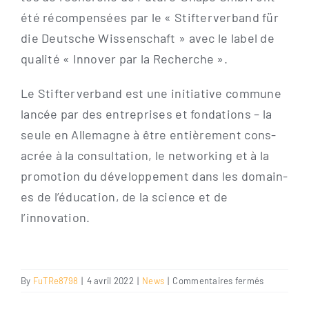
été récom­pen­sées par le « Stif­ter­ver­band für
die Deut­sche Wis­sen­schaft » avec le label de
qua­li­té « Inno­ver par la Recherche ».
Le Stif­ter­ver­band est une initia­ti­ve com­mu­ne
lan­cée par des ent­re­pri­ses et fon­da­ti­ons – la
seu­le en Alle­ma­gne à être entiè­re­ment con­s­
acrée à la con­sul­ta­ti­on, le net­wor­king et à la
pro­mo­ti­on du déve­lo­p­pe­ment dans les domain­
es de l’éducation, de la sci­ence et de
l’innovation.
sur
By
FuTRe8798
|
4 avril 2022
|
News
|
Commentaires fermés
Innover