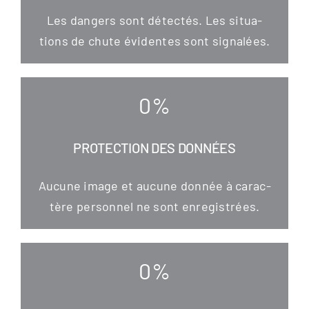
Les dan­gers sont détec­tés. Les situa­
tions de chu­te évi­den­tes sont signalées.
0
%
PROTECTION DES DONNÉES
Aucu­ne image et aucu­ne don­née à carac­
tère per­son­nel ne sont enregistrées.
0
%