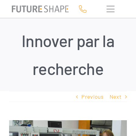
Skip
to
content
Innover par la
recherche
Previous
Next
View
Larger