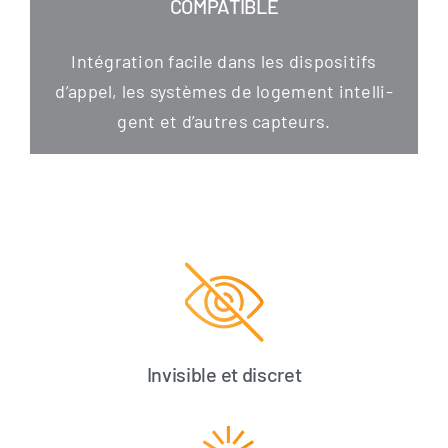
COMPATIBLE
Inté­gra­ti­on faci­le dans les dis­po­si­tifs
d’appel, les sys­tè­mes de loge­ment intel­li­
gent et d’autres capteurs.
Invisible et discret