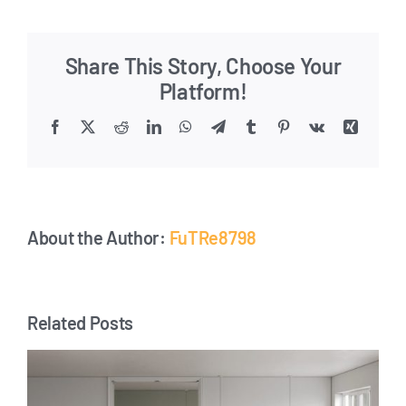
par
la
recherche
Share This Story, Choose Your
Platform!
Facebook
X
Reddit
LinkedIn
WhatsApp
Telegram
Tumblr
Pinterest
Vk
Xing
Email
About the Author:
FuTRe8798
Related Posts