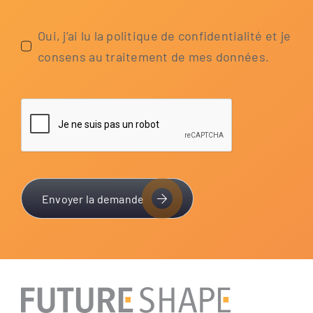
Oui, j’ai lu la poli­tique de con­fi­den­tia­li­té et je
con­sens au trai­te­ment de mes données.
Envoyer la demande