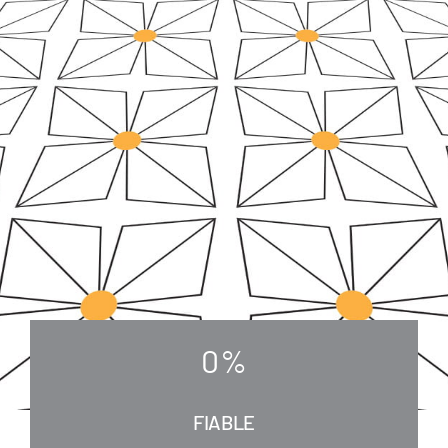
0
%
FIABLE