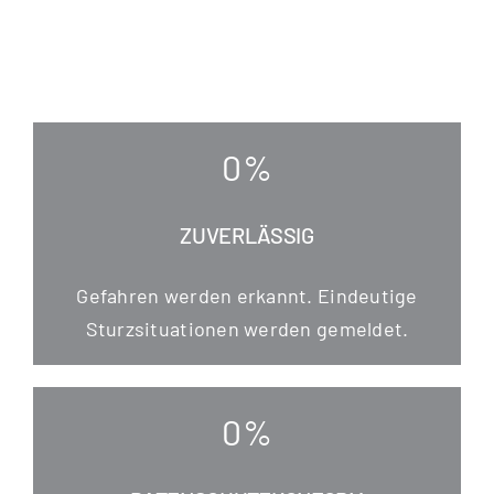
0
%
ZUVERLÄSSIG
Gefah­ren wer­den erkannt. Ein­deu­ti­ge
Sturz­si­tua­tio­nen wer­den gemeldet.
0
%