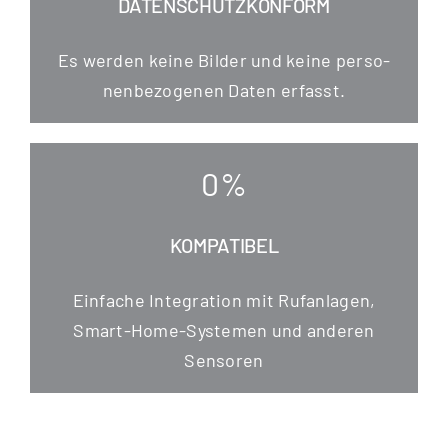
DATENSCHUTZKONFORM
Es wer­den kei­ne Bil­der und kei­ne per­so­
nen­be­zo­ge­nen Daten erfasst.
0
%
KOMPATIBEL
Ein­fa­che Inte­gra­ti­on mit Ruf­an­la­gen,
Smart-Home-Sys­te­men und ande­ren
Sensoren