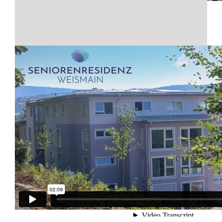
Sen­s­Flo­or bei Pfle­ge Fischer
Wei­te­re Vide­os zu Sen­s­Flo­or fin­den Sie auf
unse­rem vimeo-Kanal