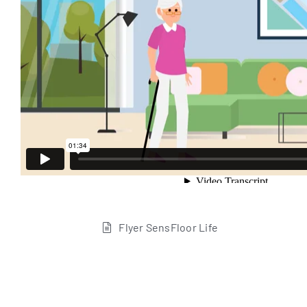
Fly­er Sen­s­Flo­or Life