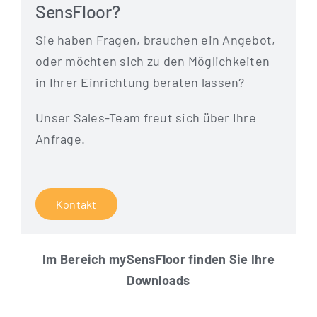
SensFloor?
Sie haben Fra­gen, brau­chen ein Ange­bot,
oder möch­ten sich zu den Mög­lich­kei­ten
in Ihrer Ein­rich­tung bera­ten lassen?
Unser Sales-Team freut sich über Ihre
Anfrage.
Kon­takt
Im Bereich mySen­s­Flo­or fin­den Sie Ihre
Downloads