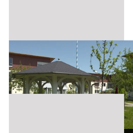
Sen­s­Flo­or im Woh­nen am Schloßanger