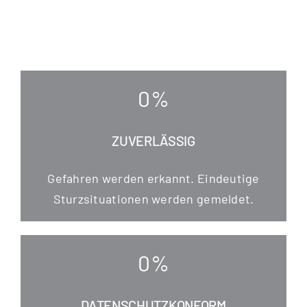
0
%
ZUVERLÄSSIG
Gefah­ren wer­den erkannt. Ein­deu­ti­ge
Sturz­si­tua­tio­nen wer­den gemeldet.
0
%
DATENSCHUTZKONFORM