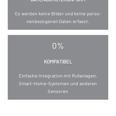
Es wer­den kei­ne Bil­der und kei­ne per­so­
nen­be­zo­ge­nen Daten erfasst.
0
%
KOMPATIBEL
Ein­fa­che Inte­gra­ti­on mit Ruf­an­la­gen,
Smart-Home-Sys­te­men und ande­ren
Sensoren