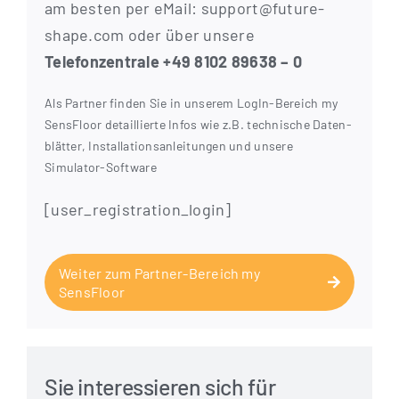
am bes­ten per eMail: support@future-
shape.com oder über unsere
Tele­fon­zen­tra­le +49 8102 89638 – 0
Als Part­ner fin­den Sie in unse­rem Log­In-Bereich my
Sen­s­Flo­or detail­lier­te Infos wie z.B. tech­ni­sche Daten­
blät­ter, Instal­la­ti­ons­an­lei­tun­gen und unse­re
Simulator-Software
[user_registration_login]
Wei­ter zum Part­ner-Bereich my
SensFloor
Sie interessieren sich für