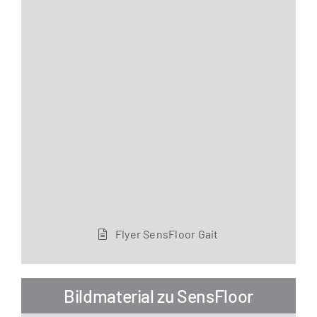
Fly­er Sen­s­Flo­or Gait
Bildmaterial zu SensFloor