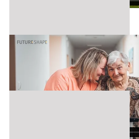
Sen­s­Flo­or in einem Pfle­ge­heim in Borohrádek/Tschechien