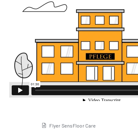
Fly­er Sen­s­Flo­or Care