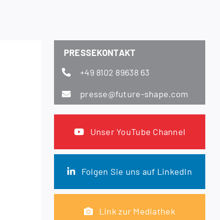
PRES­SE­KON­TAKT
+49 8102 89638 63
presse@future-shape.com
Unser You­Tube Channel
Fol­gen Sie uns auf LinkedIn
Link zur Mediathek