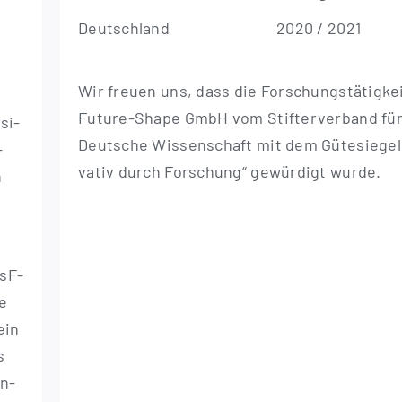
Deutsch­land
2020 / 2021
Wir freu­en uns, dass die For­schungs­tä­tig­ke
Future-Shape GmbH vom Stif­ter­ver­band für
­si­
Deut­sche Wis­sen­schaft mit dem Güte­sie­gel
-
va­tiv durch For­schung“ gewür­digt wurde.
n
n
­F­­
ie
ein
s
en-