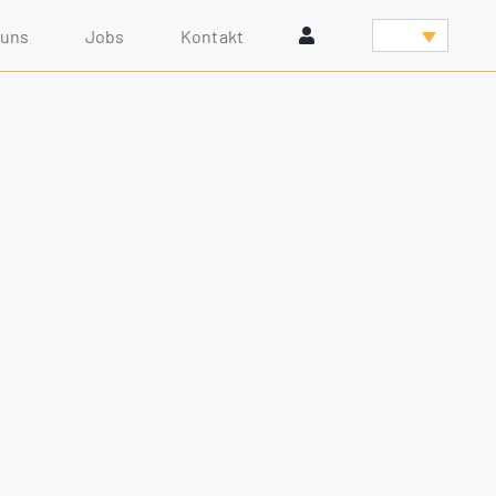
 uns
Jobs
Kon­takt