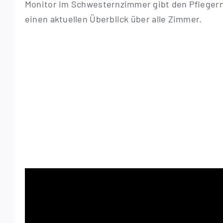
Moni­­­tor im Schwes­tern­zim­mer gibt den Pfle­ger
einen aktu­el­len Über­blick über alle Zimmer.