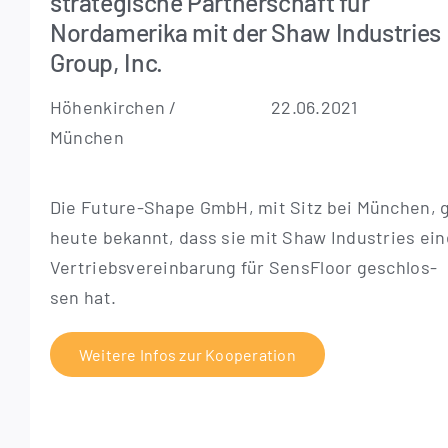
strategische Partnerschaft für
Nordamerika mit der Shaw Industries
Group, Inc.
Höhen­kir­chen /
22.06.2021
München
Die Future-Shape GmbH, mit Sitz bei Mün­chen, 
heu­te bekannt, dass sie mit Shaw Indus­tries ein
Ver­triebs­ver­ein­ba­rung für Sen­s­Flo­or geschlos­
sen hat.
Wei­te­re Infos zur Kooperation