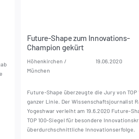
Future-Shape zum Innovations-
Champion gekürt
Höhen­kir­chen /
19.06.2020
gab
München
e
Future-Shape über­zeug­te die Jury von TOP 
gan­zer Linie. Der Wis­sen­schafts­jour­na­list R
Yogeshwar ver­leiht am 19.6.2020 Future-S
TOP 100-Sie­­­gel für beson­de­re Inno­va­ti­ons­k
über­durch­schnitt­li­che Innovationserfolge.