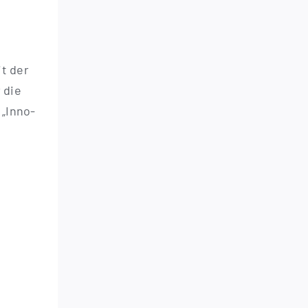
it der
 die
 „Inno­