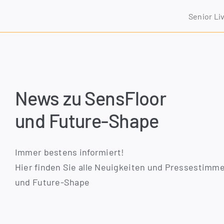
Zum
Seni­or Li
Inhalt
springen
News zu SensFloor
und Future-Shape
Immer bes­tens informiert!
Hier fin­den Sie alle Neu­ig­kei­ten und Pres­se­stim­m
und Future-Shape