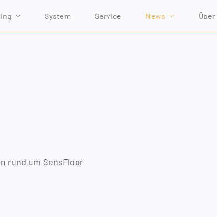
ving
Sys­tem
Ser­vice
News
Über
en rund um Sen­s­Flo­or