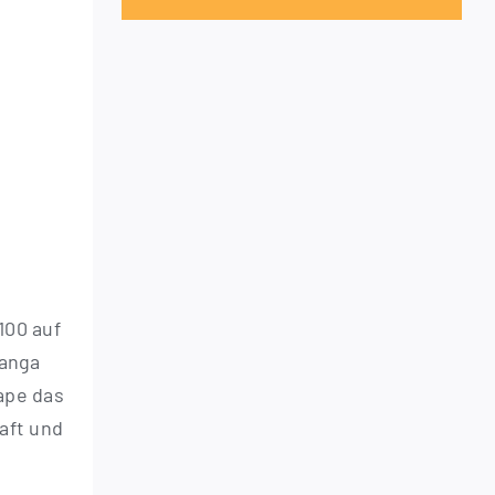
100 auf
an­ga
hape das
raft und