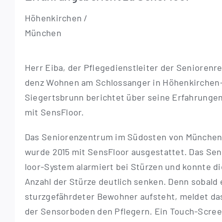
Höhen­kir­chen /
München
Herr Eiba, der Pfle­ge­dienst­lei­ter der Senio­ren­re
denz Woh­nen am Schloss­an­ger in Höhen­­­kir­chen
Sie­­­gerts­­­brunn berich­tet über sei­ne Erfah­run­ge
mit SensFloor.
Das Senio­ren­zen­trum im Süd­os­ten von Mün­che
wur­de 2015 mit Sen­s­Flo­or aus­ge­stat­tet. Das Sen­s
lo­or-Sys­­­tem alar­miert bei Stür­zen und konn­te d
Anzahl der Stür­ze deut­lich sen­ken. Denn sobald 
sturz­ge­fähr­de­ter Bewoh­ner auf­steht, mel­det da
der Sen­sor­bo­den den Pfle­gern. Ein Touch-Scre