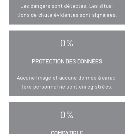
Les dan­gers sont détec­tés. Les situa­
tions de chu­te évi­den­tes sont signalées.
0
%
PROTECTION DES DONNÉES
Aucu­ne image et aucu­ne don­née à carac­
tère per­son­nel ne sont enregistrées.
0
%
COMPATIBLE