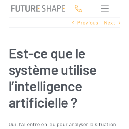
Skip
to
content
Previous
Next
Est-ce que le
système utilise
l’intelligence
artificielle ?
Oui, l’AI ent­re en jeu pour ana­ly­ser la situa­ti­on