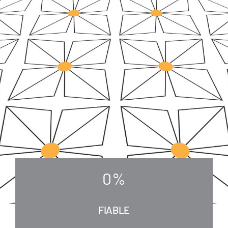
0
%
FIABLE