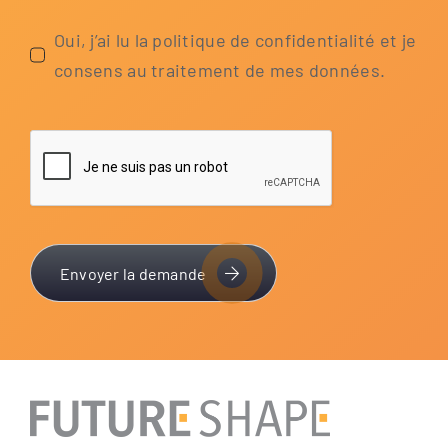
Oui, j’ai lu la poli­tique de con­fi­den­tia­li­té et je
con­sens au trai­te­ment de mes données.
Envoyer la demande