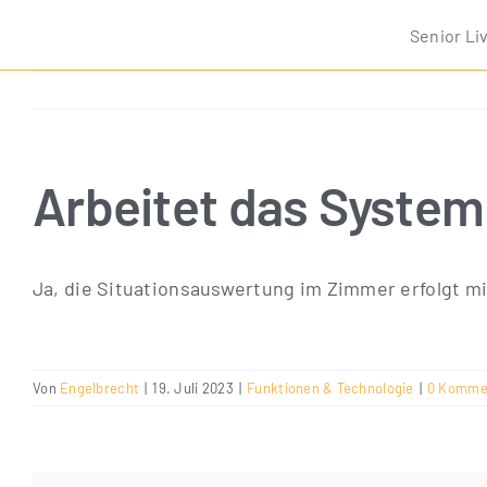
Zum
Seni­or Li
Inhalt
springen
Arbeitet das System
Ja, die Situa­ti­ons­aus­wer­tung im Zim­mer erfolgt mi
Von
Engelbrecht
|
19. Juli 2023
|
Funktionen & Technologie
|
0 Komme