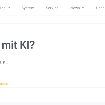
ving
Sys­tem
Ser­vice
News
Über
 mit KI?
t KI.
ntare