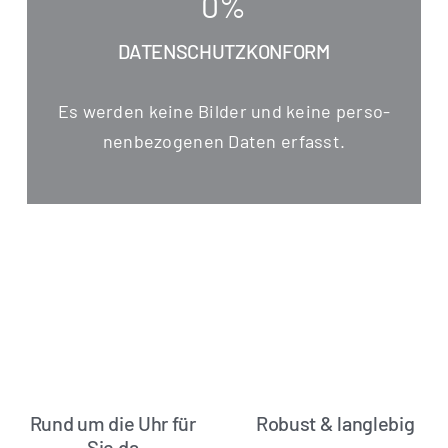
0
%
DATENSCHUTZKONFORM
Es wer­den kei­ne Bil­der und kei­ne per­so­
nen­be­zo­ge­nen Daten erfasst.
Rund um die Uhr für
Robust & langlebig
Sie da