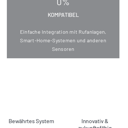
0
%
KOMPATIBEL
Ein­fa­che Inte­gra­ti­on mit Ruf­an­la­gen,
Smart-Home-Sys­te­men und ande­ren
Sensoren
Bewährtes System
Innovativ &
zukunftsfähig