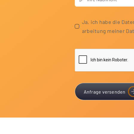
Ja, ich habe die Daten
ar­bei­tung mei­ner D
Anfrage versenden