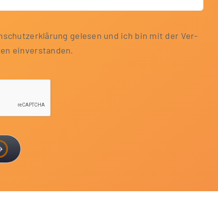
­schutz­er­klä­rung gele­sen und ich bin mit der Ver­
aten einverstanden.