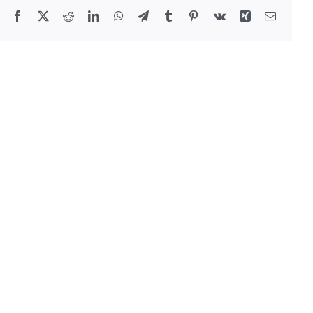
Facebook
X
Reddit
LinkedIn
WhatsApp
Telegram
Tumblr
Pinterest
Vk
Xing
E-
Mail