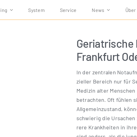
ving
Sys­tem
Ser­vice
News
Über
Geriatrische
Frankfurt Od
In der zen­tra­len Not­auf
zi­el­ler Bereich nur für 
Medi­zin alter Men­schen 
betrach­ten. Oft füh­len
All­ge­mein­zu­stand, kön
schwie­rig die Ursa­chen 
re­re Krank­hei­ten in ih
sind anders, als die jun