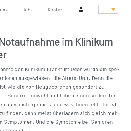
 uns
Jobs
Kon­takt
 Notaufnahme im Klinikum
er
­nah­me des Kli­ni­kum Frank­furt Oder wur­de ein spe­
Senio­ren aus­ge­wie­sen: die Alters-Unit. Denn die
ist wie die von Neu­ge­bo­re­nen geson­dert zu
 sich Senio­ren unwohl und haben einen schlech­ten
­nen aber nicht genau sagen was ihnen fehlt. Es ist
zu fin­den, denn meist über­la­gern sich gleich meh­
ren Sym­pto­men. Und die Sym­pto­me bei Senio­ren
­ger Menschen.