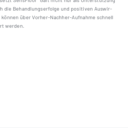
 setzt Sen­s­Flo­or
Gait nicht nur als Unter­stüt­zung
h die Behand­lungs­er­fol­ge und posi­ti­ven Aus­wir­
kön­nen über Vor­­her-Nach­her-Auf­­­nah­­me schnell
ert werden.