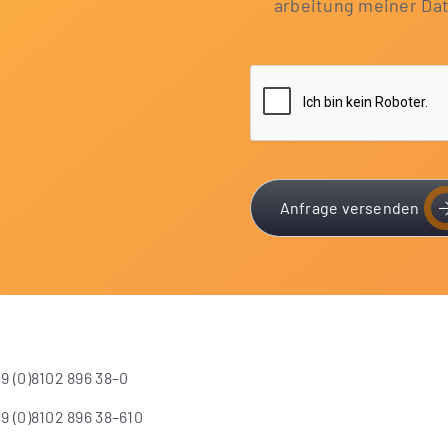
ar­bei­tung mei­ner D
Anfrage versenden
9 (0)8102 896 38–0
9 (0)8102 896 38–610