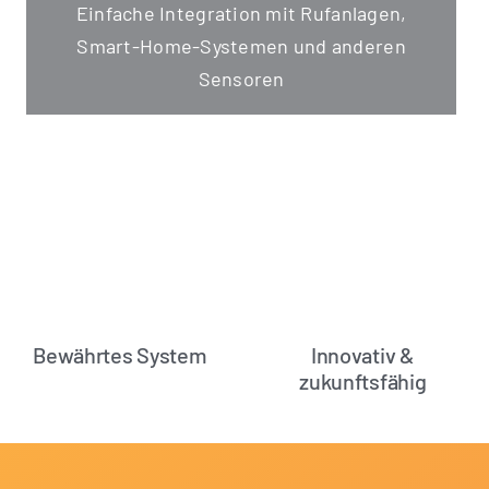
Ein­fa­che Inte­gra­ti­on mit Ruf­an­la­gen,
Smart-Home-Sys­te­men und ande­ren
Sensoren
Bewährtes System
Innovativ &
zukunftsfähig