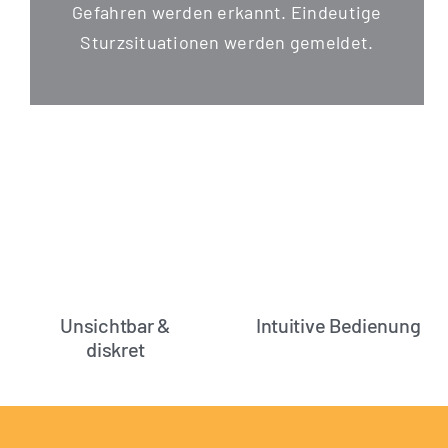
Gefah­ren wer­den erkannt. Ein­deu­ti­ge
Sturz­si­tua­tio­nen wer­den gemeldet.
Unsichtbar &
Intuitive Bedienung
diskret