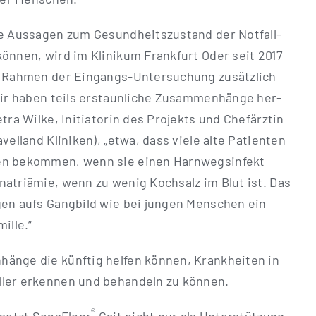
ve Aus­sa­gen zum Gesund­heits­zu­stand der Not­fall­
kön­nen, wird im Kli­ni­kum Frank­furt Oder seit 2017
 Rah­men der Ein­­gangs-Unter­­su­chung zusätz­lich
ir haben teils erstaun­li­che Zusam­men­hän­ge her­
tra Wil­ke, Initia­to­rin des Pro­jekts und Chef­ärz­tin
avel­land Kli­ni­ken), „etwa, dass vie­le alte Pati­en­ten
­gen bekom­men, wenn sie einen Harn­wegs­in­fekt
a­tri­ämie, wenn zu wenig Koch­salz im Blut ist. Das
n­gen aufs Gang­bild wie bei jun­gen Men­schen ein
ille.“
hän­ge die künf­tig hel­fen kön­nen, Krank­hei­ten in
l­ler erken­nen und behan­deln zu können.
®