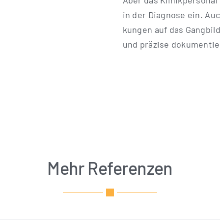
Aber das Kli­nik­per­so­nal
in der Dia­gno­se ein. Auc
kun­gen auf das Gang­bild 
und prä­zi­se doku­men­ti
Mehr Referenzen