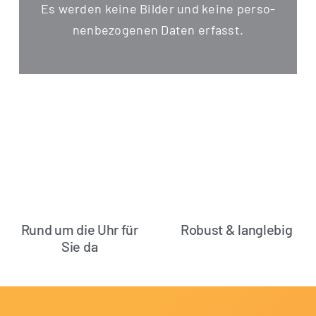
Es wer­den kei­ne Bil­der und kei­ne per­so­
nen­be­zo­ge­nen Daten erfasst.
Rund um die Uhr für
Robust & langlebig
Sie da