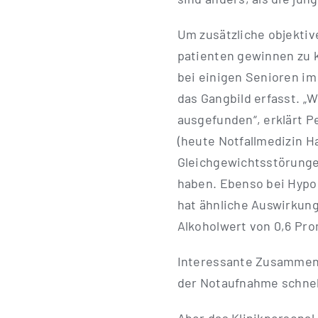
Um zusätz­li­che objek­ti­
pa­ti­en­ten gewin­nen zu 
bei eini­gen Senio­ren im
das Gang­bild erfasst. „W
aus­ge­fun­den“, erklärt Pe
(heu­te Not­fall­me­di­zin H
Gleich­ge­wichts­stö­run
haben. Eben­so bei Hypo­n
hat ähn­li­che Aus­wir­ku
Alko­hol­wert von 0,6 Prom
Inter­es­san­te Zusam­men­
der Not­auf­nah­me schne