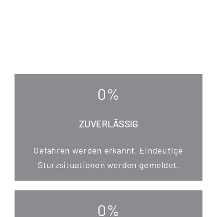
0
%
ZUVERLÄSSIG
Gefah­ren wer­den erkannt. Ein­deu­ti­ge
Sturz­si­tua­tio­nen wer­den gemeldet.
0
%