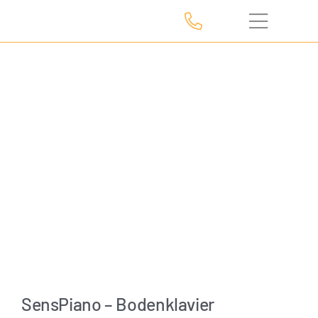
Zum
Inhalt
springen
SensPiano – Bodenklavier