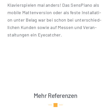
Kla­vier­spie­len mal anders! Das Sen­s­Pia­no als
mobi­le Mat­ten­ver­si­on oder als fes­te Instal­la­ti­
on unter Belag war bei schon bei unter­schied­
li­chen Kun­den sowie auf Mes­sen und Ver­an­
stal­tun­gen ein Eyecatcher.
Mehr Referenzen