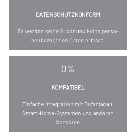
DATENSCHUTZKONFORM
Es wer­den kei­ne Bil­der und kei­ne per­so­
nen­be­zo­ge­nen Daten erfasst.
0
%
KOMPATIBEL
Ein­fa­che Inte­gra­ti­on mit Ruf­an­la­gen,
Smart-Home-Sys­te­men und ande­ren
Sensoren