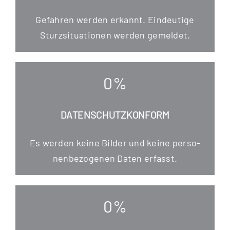
Gefah­ren wer­den erkannt. Ein­deu­ti­ge
Sturz­si­tua­tio­nen wer­den gemeldet.
0
%
DATENSCHUTZKONFORM
Es wer­den kei­ne Bil­der und kei­ne per­so­
nen­be­zo­ge­nen Daten erfasst.
0
%