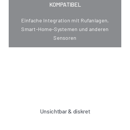
KOMPATIBEL
Ein­fa­che Inte­gra­ti­on mit Ruf­an­la­gen,
Smart-Home-Sys­te­men und ande­ren
Sensoren
Unsichtbar & diskret