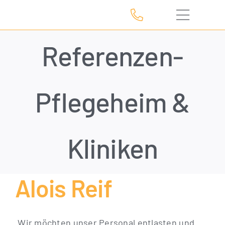
Zum
Inhalt
springen
Referenzen-
Pflegeheim &
Kliniken
Alois Reif
„Wir möchten unser Personal entlasten und