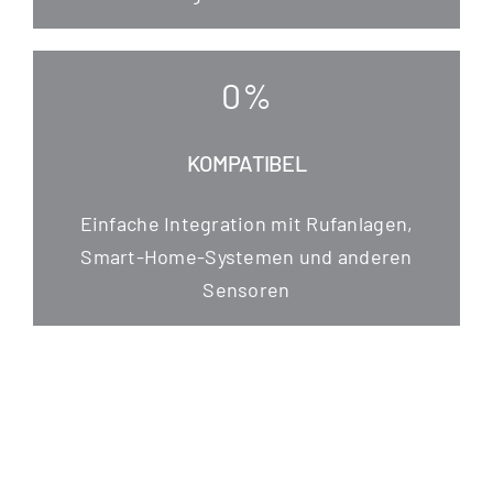
0
%
KOMPATIBEL
Ein­fa­che Inte­gra­ti­on mit Ruf­an­la­gen,
Smart-Home-Sys­te­men und ande­ren
Sensoren