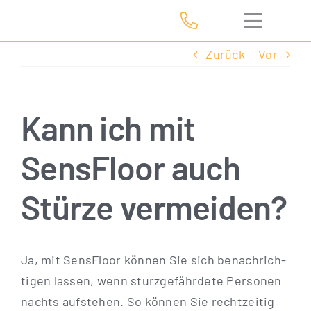
Zum
Inhalt
springen
Zurück
Vor
Kann ich mit
SensFloor auch
Stürze vermeiden?
Ja, mit Sen­s­Flo­or kön­nen Sie sich benach­rich­
ti­gen las­sen, wenn sturz­ge­fähr­de­te Per­so­nen
nachts auf­ste­hen. So kön­nen Sie recht­zei­tig