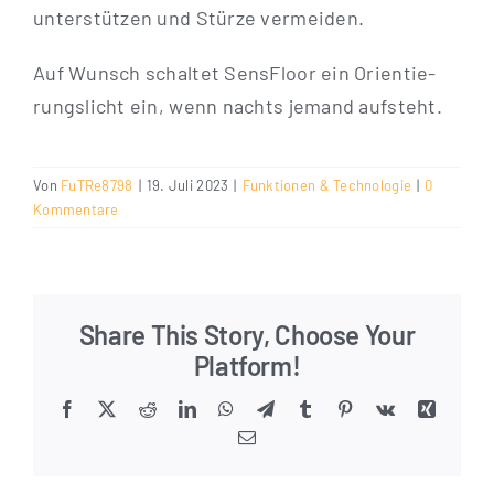
unter­stüt­zen und Stür­ze vermeiden.
Auf Wunsch schal­tet Sen­s­Flo­or ein Ori­en­tie­
rungs­licht ein, wenn nachts jemand aufsteht.
Von
FuTRe8798
|
19. Juli 2023
|
Funktionen & Technologie
|
0
Kommentare
Share This Story, Choose Your
Platform!
Facebook
X
Reddit
LinkedIn
WhatsApp
Telegram
Tumblr
Pinterest
Vk
Xing
E-
Mail