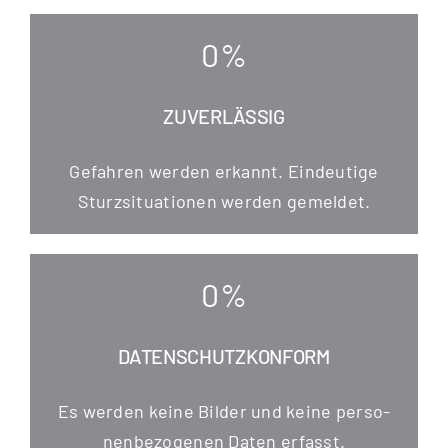
0
%
ZUVERLÄSSIG
Gefah­ren wer­den erkannt. Ein­deu­ti­ge
Sturz­si­tua­tio­nen wer­den gemeldet.
0
%
DATENSCHUTZKONFORM
Es wer­den kei­ne Bil­der und kei­ne per­so­
nen­be­zo­ge­nen Daten erfasst.