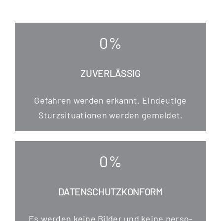
0
%
ZUVERLÄSSIG
Gefah­ren wer­den erkannt. Ein­deu­ti­ge
Sturz­si­tua­tio­nen wer­den gemeldet.
0
%
DATENSCHUTZKONFORM
Es wer­den kei­ne Bil­der und kei­ne per­so­