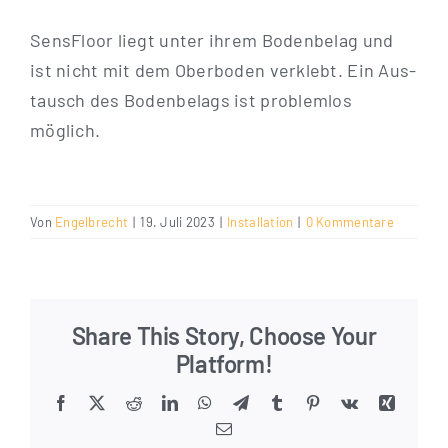
Sen­s­Flo­or liegt unter ihrem Boden­be­lag und
ist nicht mit dem Ober­bo­den ver­klebt. Ein Aus­
tausch des Boden­be­lags ist pro­blem­los
möglich.
Von
Engelbrecht
|
19. Juli 2023
|
Installation
|
0 Kommentare
Share This Story, Choose Your
Platform!
Facebook
X
Reddit
LinkedIn
WhatsApp
Telegram
Tumblr
Pinterest
Vk
Xing
E-
Mail