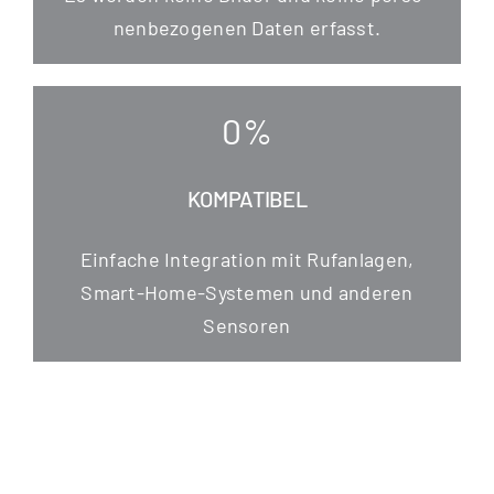
nen­be­zo­ge­nen Daten erfasst.
0
%
KOMPATIBEL
Ein­fa­che Inte­gra­ti­on mit Ruf­an­la­gen,
Smart-Home-Sys­te­men und ande­ren
Sensoren