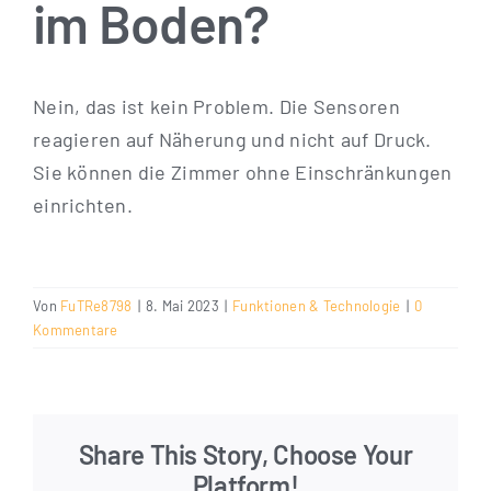
im Boden?
Nein, das ist kein Pro­blem. Die Sen­so­ren
reagie­ren auf Nähe­rung und nicht auf Druck.
Sie kön­nen die Zim­mer ohne Ein­schrän­kun­gen
einrichten.
Von
FuTRe8798
|
8. Mai 2023
|
Funktionen & Technologie
|
0
Kommentare
Share This Story, Choose Your
Platform!