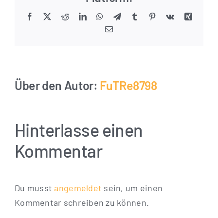
Facebook
X
Reddit
LinkedIn
WhatsApp
Telegram
Tumblr
Pinterest
Vk
Xing
E-
Mail
Über den Autor:
FuTRe8798
Hinterlasse einen
Kommentar
Du musst
angemeldet
sein, um einen
Kommentar schreiben zu können.