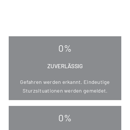
0
%
ZUVERLÄSSIG
Gefah­ren wer­den erkannt. Ein­deu­ti­ge
Sturz­si­tua­tio­nen wer­den gemeldet.
0
%