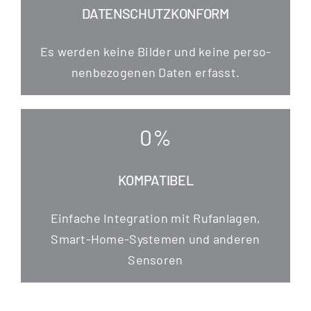
DATENSCHUTZKONFORM
Es wer­den kei­ne Bil­der und kei­ne per­so­
nen­be­zo­ge­nen Daten erfasst.
0
%
KOMPATIBEL
Ein­fa­che Inte­gra­ti­on mit Ruf­an­la­gen,
Smart-Home-Sys­te­men und ande­ren
Sensoren