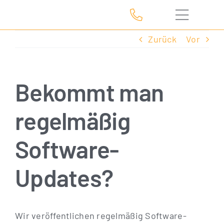
Zum
Inhalt
springen
Zurück
Vor
Bekommt man
regelmäßig
Software-
Updates?
Wir ver­öf­fent­li­chen regel­mä­ßig Soft­ware-