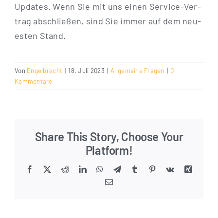
Updates. Wenn Sie mit uns einen Ser­vice-Ver­
trag abschlie­ßen, sind Sie immer auf dem neu­
es­ten Stand.
Von
Engelbrecht
|
18. Juli 2023
|
Allgemeine Fragen
|
0
Kommentare
Share This Story, Choose Your
Platform!
Facebook
X
Reddit
LinkedIn
WhatsApp
Telegram
Tumblr
Pinterest
Vk
Xing
E-
Mail