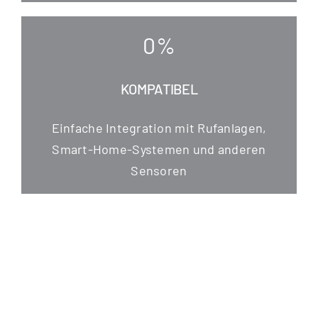
0
%
KOMPATIBEL
Ein­fa­che Inte­gra­ti­on mit Ruf­an­la­gen,
Smart-Home-Sys­te­men und ande­ren
Sensoren