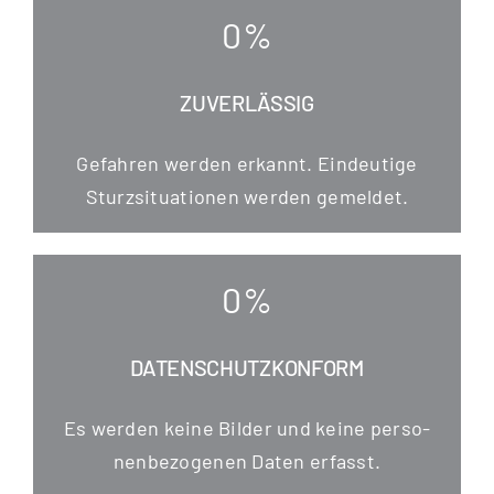
0
%
ZUVERLÄSSIG
Gefah­ren wer­den erkannt. Ein­deu­ti­ge
Sturz­si­tua­tio­nen wer­den gemeldet.
0
%
DATENSCHUTZKONFORM
Es wer­den kei­ne Bil­der und kei­ne per­so­
nen­be­zo­ge­nen Daten erfasst.