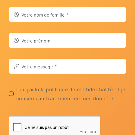
Oui, j’ai lu la poli­tique de con­fi­den­tia­li­té et je
con­sens au trai­te­ment de mes données.