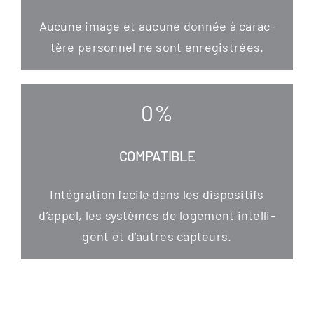
Aucu­ne image et aucu­ne don­née à carac­
tère per­son­nel ne sont enregistrées.
0
%
COMPATIBLE
Inté­gra­ti­on faci­le dans les dis­po­si­tifs
d’appel, les sys­tè­mes de loge­ment intel­li­
gent et d’autres capteurs.