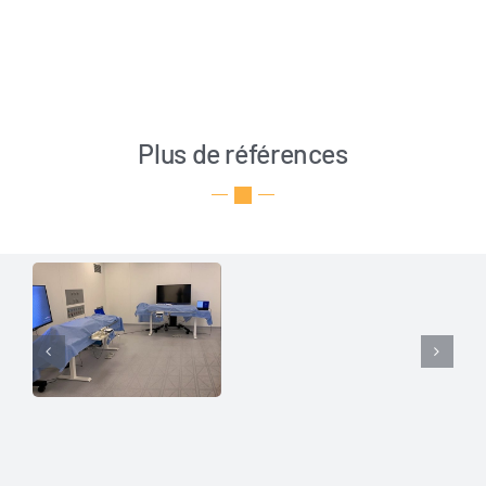
Plus de références
Plateforme
d’apprentissage
Perspectives
interactive
pour
Sen­s­Flo­or API
l’ergonomie
chirurgicale
Sen­s­Flo­or API