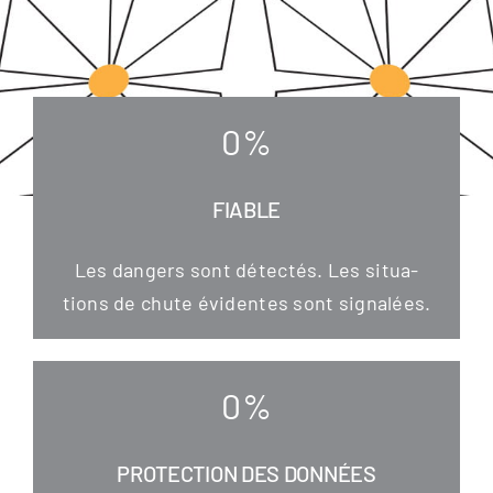
0
%
FIABLE
Les dan­gers sont détec­tés. Les situa­
tions de chu­te évi­den­tes sont signalées.
0
%
PROTECTION DES DONNÉES