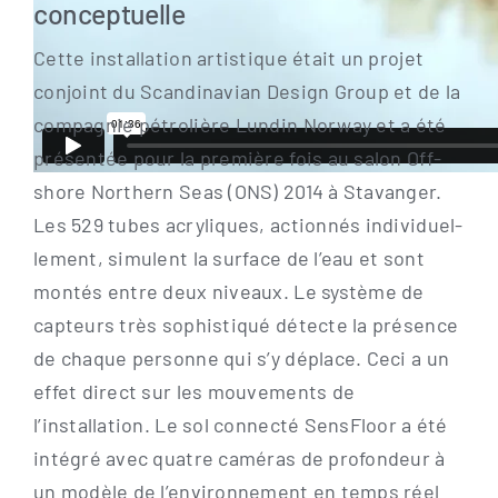
conceptuelle
Cet­te instal­la­ti­on artis­tique était un pro­jet
con­joint du Scan­di­na­vi­an Design Group et de la
com­pa­gnie pétro­liè­re Lun­din Nor­way et a été
pré­sen­tée pour la pre­miè­re fois au salon Off­
shore Nor­t­hern Seas (ONS) 2014 à Sta­van­ger.
Les 529 tubes acryli­ques, action­nés indi­vi­du­el­
le­ment, simu­lent la sur­face de l’eau et sont
mon­tés ent­re deux niveaux. Le sys­tème de
cap­teurs très sophis­ti­qué détec­te la pré­sence
de chaque per­son­ne qui s’y déplace. Ceci a un
effet direct sur les mou­ve­ments de
l’installation. Le sol con­nec­té Sen­s­Flo­or a été
inté­g­ré avec quat­re camé­ras de pro­fon­deur à
un modè­le de l’environnement en temps réel