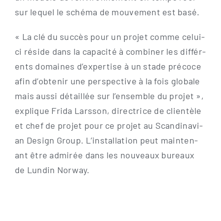
sur lequel le sché­ma de mou­ve­ment est basé.
« La clé du suc­cès pour un pro­jet com­me celui-
ci rési­de dans la capa­ci­té à com­bi­ner les dif­fér­
ents domain­es d’expertise à un sta­de pré­co­ce
afin d’obtenir une per­spec­ti­ve à la fois glo­ba­le
mais aus­si détail­lée sur l’ensemble du pro­jet »,
expli­que Fri­da Lars­son, direc­tri­ce de cli­entèle
et chef de pro­jet pour ce pro­jet au Scan­di­na­vi­
an Design Group. L’installation peut main­ten­
ant être admi­rée dans les nou­veaux bureaux
de Lun­din Norway.