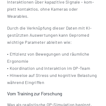
Inter­ak­tio­nen über kapa­zi­ti­ve Signa­le – kom­
plett kon­takt­los, ohne Kame­ras oder
Wearables.
Durch die Ver­knüp­fung die­ser Daten mit KI-
gestüt­z­­ten Aus­wer­tun­gen kann Gepro­med
wich­ti­ge Para­me­ter ablei­ten wie:
• Effi­zi­enz von Bewe­gun­gen und räum­li­che
Ergo­no­mie
• Koor­di­na­ti­on und Inter­ak­ti­on im OP-Team
• Hin­wei­se auf Stress und kogni­ti­ve Belas­tung
wäh­rend Eingriffen
Vom Training zur Forschung
Was als rea­lis­ti­sche OP-Simu­la­­ti­on beginnt,