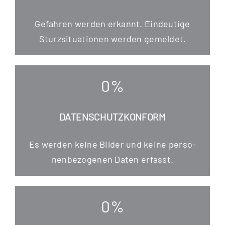
Gefah­ren wer­den erkannt. Ein­deu­ti­ge
Sturz­si­tua­tio­nen wer­den gemeldet.
0
%
DATENSCHUTZKONFORM
Es wer­den kei­ne Bil­der und kei­ne per­so­
nen­be­zo­ge­nen Daten erfasst.
0
%