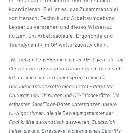
mit­ein­an­der inter­agie­ren und ihre Abläu­fe
koor­di­nie­ren. Ziel ist es, das Zusam­men­spiel
von Mensch, Tech­nik und Arbeits­um­ge­bung
bes­ser zu ver­ste­hen und die­ses Wis­sen zu
nut­zen, um Arbeits­ab­läu­fe, Ergo­no­mie und
Team­dy­na­mik im OP weiterzuentwickeln.
„Wir nut­zen Sen­s­Flo­or in unse­ren OP-Sälen, die Teil
des Gepro­med Edu­ca­ti­on Cen­ters sind. Die Instal­
la­ti­on ist in unse­re Trai­nings­pro­gram­me für
Gesund­heits­fach­kräf­te ein­ge­bet­tet – dar­un­ter
Chir­ur­g­in­nen, Chir­ur­gen und OP-Pfle­­ge­­kräf­­te. Die
erfass­ten Sen­s­F­lo­or-Daten unter­stüt­zen unse­re
KI-Algo­ri­th­­men, die die Bewe­gungs­mus­ter der
Fach­kräf­te auto­ma­tisch aus­wer­ten. Zusätz­lich
hel­fen sie uns, Stress­le­vel wäh­rend eines Ein­griffs