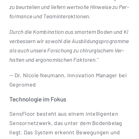
zu beur­tei­len und lie­fern wert­vol­le Hin­wei­se zu Per­
for­mance und Teaminteraktionen.
Durch die Kom­bi­na­ti­on aus smar­tem Boden und KI
ver­bes­sern wir sowohl die Aus­bil­dungs­pro­gram­me
als auch unse­re For­schung zu chir­ur­gi­schem Ver­
hal­ten und ergo­no­mi­schen Faktoren.“
— Dr. Nico­le Neu­mann, Inno­va­ti­on Mana­ger bei
Gepromed
Technologie im Fokus
Sen­s­Flo­or besteht aus einem intel­li­gen­ten
Sensor­netzwerk, das unter dem Boden­be­lag
liegt. Das Sys­tem erkennt Bewe­gun­gen und