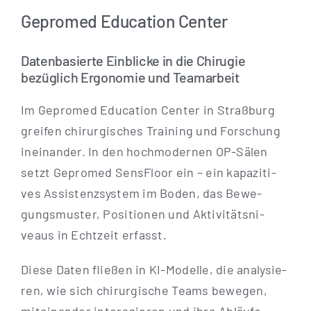
Gepromed Education Center
Datenbasierte Einblicke in die Chirugie
bezüglich Ergonomie und Teamarbeit
Im Gepro­med Edu­ca­ti­on Cen­ter in Straß­burg
grei­fen chir­ur­gi­sches Trai­ning und For­schung
inein­an­der. In den hoch­mo­der­nen OP-Sälen
setzt Gepro­med Sen­s­Flo­or ein – ein kapa­zi­ti­
ves Assis­tenz­sys­tem im Boden, das Bewe­
gungs­mus­ter, Posi­tio­nen und Akti­vi­täts­ni­
veaus in Echt­zeit erfasst.
Die­se Daten flie­ßen in KI-Model­­le, die ana­ly­sie­
ren, wie sich chir­ur­gi­sche Teams bewe­gen,