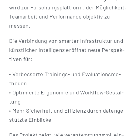
wird zur For­schungs­platt­form: der Mög­lich­keit,
Team­ar­beit und Per­for­mance objek­tiv zu
messen.
Die Ver­bin­dung von smar­ter Infra­struk­tur und
künst­li­cher Intel­li­genz eröff­net neue Per­spek­
ti­ven für:
• Ver­bes­ser­te Trai­­nings- und Eva­lua­ti­ons­me­
tho­den
• Opti­mier­te Ergo­no­mie und Work­f­low-Gestal­­
tung
• Mehr Sicher­heit und Effi­zi­enz durch daten­ge­
stütz­te Einblicke
Das Pro­jekt zeigt, wie ver­ant­wor­tungs­voll ein­