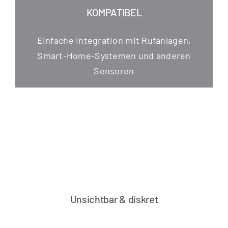
KOMPATIBEL
Ein­fa­che Inte­gra­ti­on mit Ruf­an­la­gen,
Smart-Home-Sys­te­men und ande­ren
Sensoren
Unsichtbar & diskret