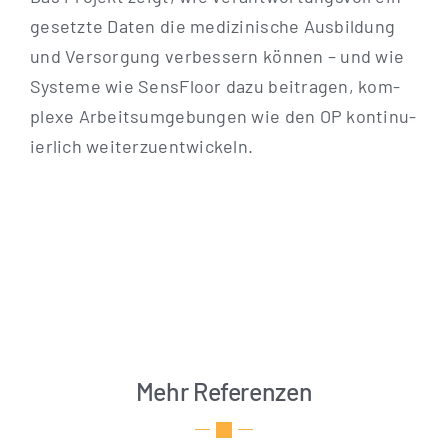
ge­setz­te Daten die medi­zi­ni­sche Aus­bil­dung
und Ver­sor­gung ver­bes­sern kön­nen – und wie
Sys­te­me wie Sen­s­Flo­or dazu bei­tra­gen, kom­
ple­xe Arbeits­um­ge­bun­gen wie den OP kon­ti­nu­
ier­lich weiterzuentwickeln.
Mehr Referenzen