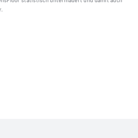
en­s­Flo­or sta­tis­tisch unter­mau­ert und damit auch
r.
z „Les