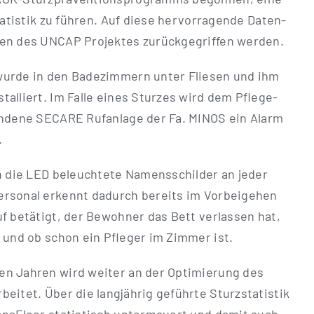
ta­tis­tik zu füh­ren. Auf die­se her­vor­ra­gen­de Daten­
en des UNCAP Pro­jek­tes zurück­ge­grif­fen werden.
m wur­de in den Bade­zim­mern unter Flie­sen und ihm
l­liert. Im Fal­le eines Stur­zes wird dem Pfle­ge­
an­de­ne SECARE Ruf­an­la­ge der Fa. MINOS ein Alarm
.
uch die LED beleuch­te­te Namens­schil­der an jeder
per­so­nal erkennt dadurch bereits im Vor­bei­ge­hen
f betä­tigt, der Bewoh­ner das Bett ver­las­sen hat,
 und ob schon ein Pfle­ger im Zim­mer ist.
en Jah­ren wird wei­ter an der Opti­mie­rung des
­bei­tet. Über die lang­jäh­rig geführ­te Sturz­sta­tis­tik