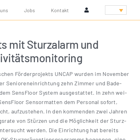
 uns
Jobs
Kon­takt
s mit Sturzalarm und
ivitätsmonitoring
­schen För­der­pro­jekts UNCAP wur­den im Novem­ber
ner Senio­ren­ein­rich­tung zehn Zim­mer und Bade­
dem Sen­s­Flo­or Sys­tem aus­ge­stat­tet. In zehn wei­
en­s­Flo­or Sen­sor­mat­ten dem Per­so­nal sofort,
cht, auf­zu­ste­hen. In den kom­men­den zwei Jah­ren
s­ra­te von Stür­zen und die Mög­lich­keit der Sturz­
h unter­sucht wer­den. Die Ein­rich­tung hat bereits
-Stur­z­prä­­ven­­ti­ons­­pro­­gramms begon­nen, eine