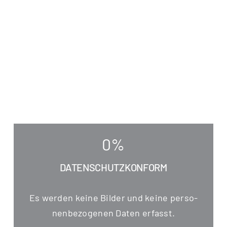
0
%
DATENSCHUTZKONFORM
Es wer­den kei­ne Bil­der und kei­ne per­so­
nen­be­zo­ge­nen Daten erfasst.