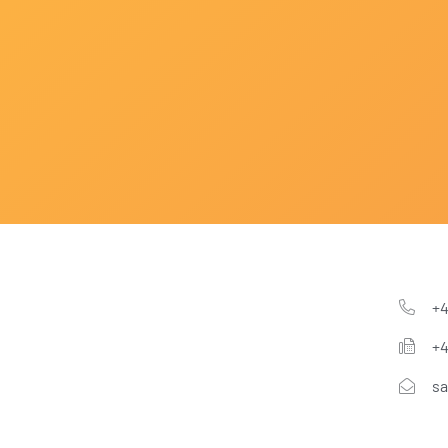
+4
+4
s