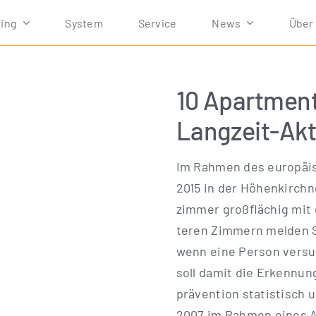
ving
Sys­tem
Ser­vice
News
Über
10 Apartment
Langzeit-Akt
Im Rah­men des euro­päi
2015 in der Höhen­kirch­
zim­mer groß­flä­chig mit 
te­ren Zim­mern mel­den S
wenn eine Per­son ver­su
soll damit die Erken­nung
prä­ven­ti­on sta­tis­tisc
2007 im Rah­men eines AOK