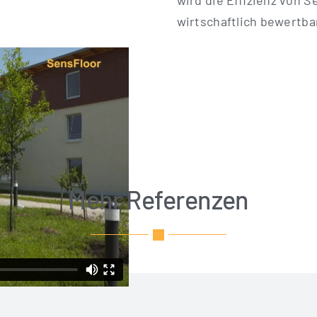
wird die Effi­zi­enz von S
wirt­schaft­lich bewertba
Mehr Referenzen
zeigeprojekt für
Seniorenresiden