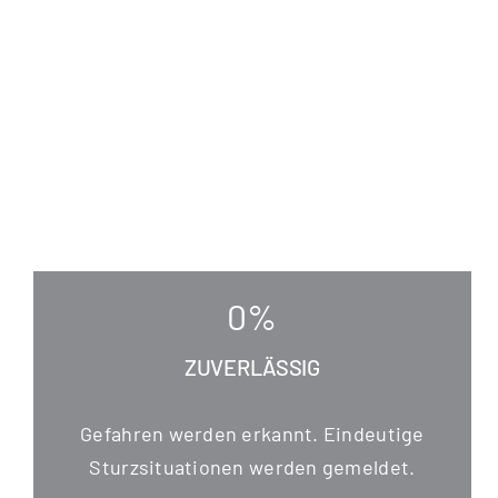
0
%
ZUVERLÄSSIG
Gefah­ren wer­den erkannt. Ein­deu­ti­ge
Sturz­si­tua­tio­nen wer­den gemeldet.