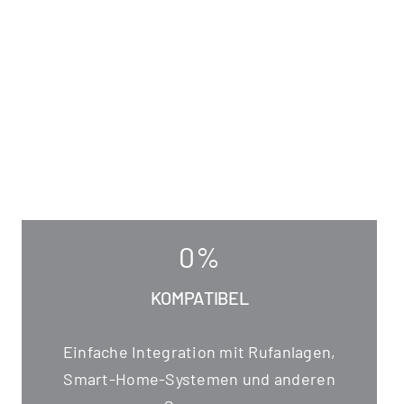
0
%
KOMPATIBEL
Ein­fa­che Inte­gra­ti­on mit Ruf­an­la­gen,
Smart-Home-Sys­te­men und ande­ren