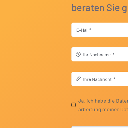
beraten Sie g
Ja, ich habe die Daten
ar­bei­tung mei­ner D