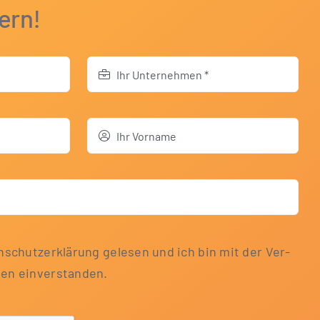
ern!
­schutz­er­klä­rung gele­sen und ich bin mit der Ver­
aten einverstanden.