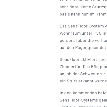
sehr detail­lier­te Sturz­s
ba­sis kann nun im Rah­m
Das Sen­s­F­lo­or-Sys­­te
Wohn­raum unter PVC insta
per­so­nal über die vor­h
auf den Pager gesendet
Sen­s­Flo­or akti­viert a
Zim­mer­tür. Das Pfle­ge­
an, ob der Schwes­tern­ru
ein Sturz erkannt wur­de
In den kom­men­den bei­d
Sen­s­F­lo­or-Sys­­tems gear