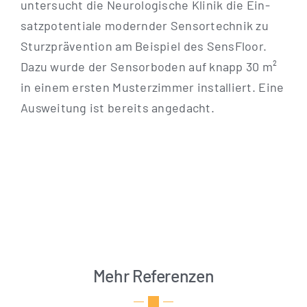
unter­sucht die Neu­ro­lo­gi­sche Kli­nik die Ein­
satz­po­ten­tia­le modern­der Sen­sor­tech­nik zu
Sturz­prä­ven­ti­on am Bei­spiel des Sen­s­Flo­or.
Dazu wur­de der Sen­sor­bo­den auf knapp 30 m²
in einem ers­ten Mus­ter­zim­mer instal­liert. Eine
Aus­wei­tung ist bereits angedacht.
Mehr Referenzen