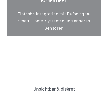
KOMPATIBEL
Ein­fa­che Inte­gra­ti­on mit Ruf­an­la­gen,
Smart-Home-Sys­te­men und ande­ren
Sensoren
Unsichtbar & diskret