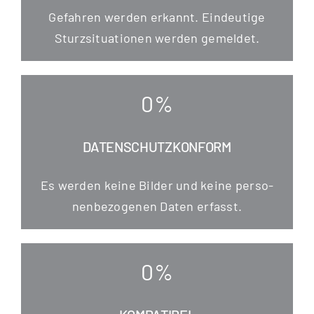
Gefah­ren wer­den erkannt. Ein­deu­ti­ge
Sturz­si­tua­tio­nen wer­den gemeldet.
0
%
DATENSCHUTZKONFORM
Es wer­den kei­ne Bil­der und kei­ne per­so­
nen­be­zo­ge­nen Daten erfasst.
0
%