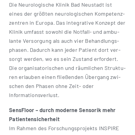
Die Neu­ro­lo­gi­sche Kli­nik Bad Neu­stadt ist
eines der größ­ten neu­ro­lo­gi­schen Kom­pe­tenz­
zen­tren in Euro­pa. Das inte­gra­ti­ve Kon­zept der
Kli­nik umfasst sowohl die Not­­fall- und ambu­
lan­te Ver­sor­gung als auch vier Behand­lungs­
pha­sen. Dadurch kann jeder Pati­ent dort ver­
sorgt wer­den, wo es sein Zustand erfor­dert.
Die orga­ni­sa­to­ri­schen und räum­li­chen Struk­tu­
ren erlau­ben einen flie­ßen­den Über­gang zwi­
schen den Pha­sen ohne Zeit- oder
Informationsverlust.
Sen­s­Flo­or – durch moder­ne Sen­so­rik mehr
Patientensicherheit
Im Rah­men des For­schungs­pro­jekts INSPIRE